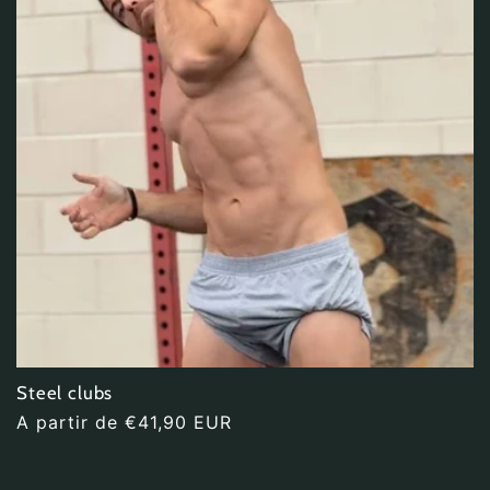
i
ó
n
:
Steel clubs
Precio
A partir de €41,90 EUR
habitual