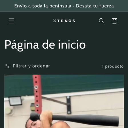
Ir
Envío a toda la península · Desata tu fuerza
directamente
al contenido
Carrito
C
Página de inicio
o
Filtrar y ordenar
1 producto
l
e
c
c